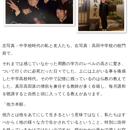
左写真：中学校時代の私と友人たち。右写真：高田中学校の校門
前で。
それまでは感じていなかった周囲の学力のレベルの高さに驚き、
ついて行くのに必死だった日々でした。上には上がいる事を痛感
した中学高校時代。その中で記憶に残っているのは仏教の教えで
した。真宗高田派の僧侶を兼任する教師が多く在籍し、毎月講和
を聴講すると自然と頭に入ってくる教えがあります。
「他力本願」
他力とは他をあてにして生きるという意味ではなく、私たちはす
べからく他の様々な力で生かされているということ。特別に信仰
を持っているわけではないのですが、穏やかかつ厳かで澄んだ空