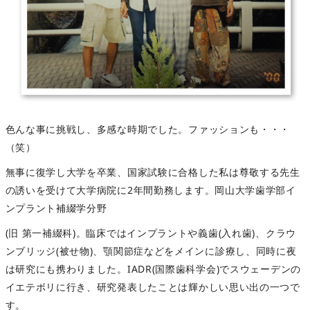
色んな事に挑戦し、多感な時期でした。ファッションも・・・
（笑）
無事に復学し大学を卒業、国家試験に合格した私は尊敬する先生
の誘いを受けて大学病院に2年間勤務します。岡山大学歯学部イ
ンプラント補綴学分野
(旧 第一補綴科)。臨床ではインプラントや義歯(入れ歯)、クラウ
ンブリッジ(被せ物)、顎関節症などをメインに診療し、同時に夜
は研究にも携わりました。IADR(国際歯科学会)でスウェーデンの
イエテボリに行き、研究発表したことは輝かしい思い出の一つで
す。