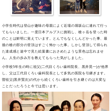
小学生時代は登山が趣味の母親によく近場の堀坂山に連れて行っ
てもらいました。一度日本アルプスに挑戦し、槍ヶ岳を登った時
のことは鮮明に覚えています。とんでもなくしんどかった事、最
後の槍の部分の登頂はすごく怖かった事。しかし登頂して得られ
た達成感と途中で見た絵葉書におさめたような景色は忘れませ
ん。人生の歩み方を教えてもらった気がしました。
小学校5年生の時に祖父(二代目くろい歯科院長、黒井晃一)が他界
し、父は三代目くろい歯科院長として多気の医院を引継ぎます。
曽祖父(黒井賢次)の代から続くくろい歯科を引き継ぐのは大変な
ことだったろうと今では思います。